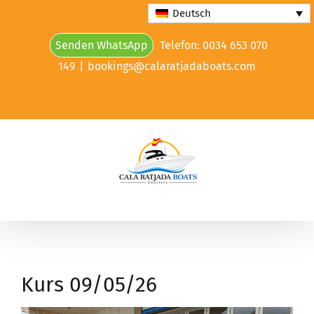
Skip
Deutsch
to
Senden WhatsApp
Telefon: 0034 653 070
content
149
|
bookings@calaratjadaboats.com
Kurs 09/05/26