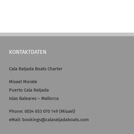
KONTAKTDATEN
Cala Ratjada Boats Charter
Misael Morate
Puerto Cala Ratjada
Islas Baleares – Mallorca
Phone: 0034 653 070 149 (Misael)
eMail: bookings@calaratjadaboats.com