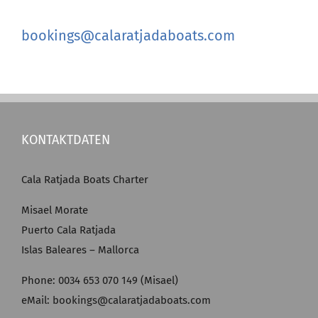
bookings@calaratjadaboats.com
KONTAKTDATEN
Cala Ratjada Boats Charter
Misael Morate
Puerto Cala Ratjada
Islas Baleares – Mallorca
Phone: 0034 653 070 149 (Misael)
eMail: bookings@calaratjadaboats.com