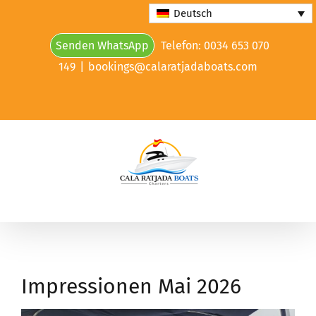
Skip
Deutsch
to
Senden WhatsApp
Telefon: 0034 653 070
content
149
|
bookings@calaratjadaboats.com
Impressionen Mai 2026