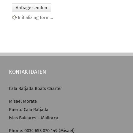
Anfrage senden
Initializing form...
KONTAKTDATEN
Cala Ratjada Boats Charter
Misael Morate
Puerto Cala Ratjada
Islas Baleares – Mallorca
Phone: 0034 653 070 149 (Misael)