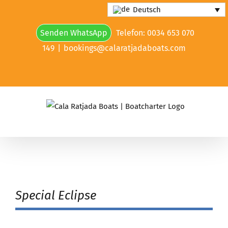
Skip
Deutsch
to
Senden WhatsApp
Telefon: 0034 653 070
content
149
|
bookings@calaratjadaboats.com
Special Eclipse