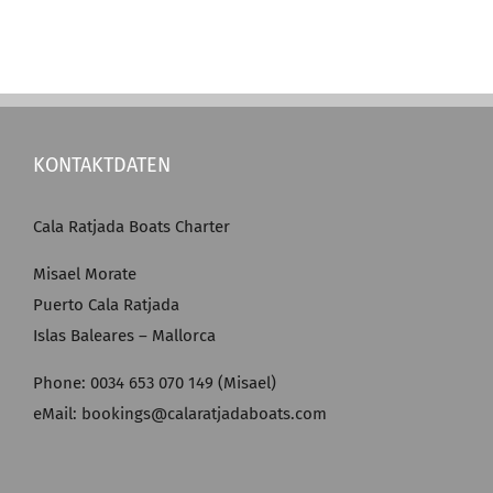
KONTAKTDATEN
Cala Ratjada Boats Charter
Misael Morate
Puerto Cala Ratjada
Islas Baleares – Mallorca
Phone: 0034 653 070 149 (Misael)
eMail: bookings@calaratjadaboats.com