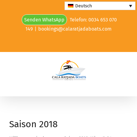
Skip
Deutsch
to
Senden WhatsApp
Telefon: 0034 653 070
content
149
|
bookings@calaratjadaboats.com
Saison 2018