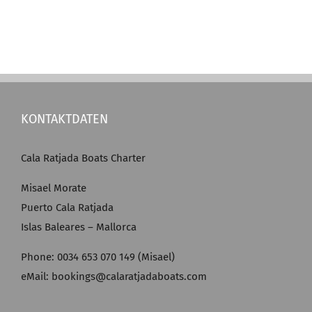
KONTAKTDATEN
Cala Ratjada Boats Charter
Misael Morate
Puerto Cala Ratjada
Islas Baleares – Mallorca
Phone: 0034 653 070 149 (Misael)
eMail: bookings@calaratjadaboats.com