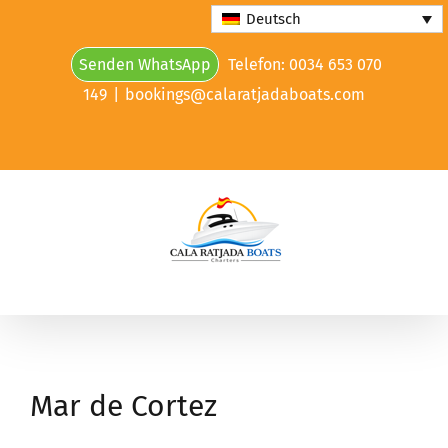
Skip
Deutsch
to
Senden WhatsApp
Telefon: 0034 653 070
content
149
|
bookings@calaratjadaboats.com
Mar de Cortez