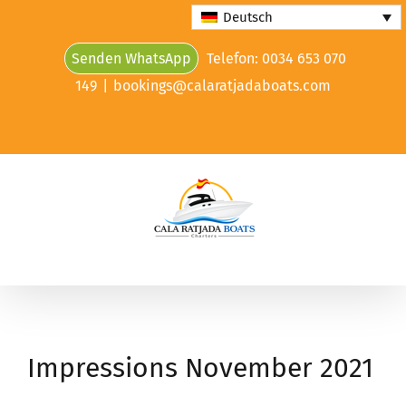
Skip
Deutsch
to
Senden WhatsApp
Telefon: 0034 653 070
content
149
|
bookings@calaratjadaboats.com
Impressions November 2021