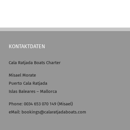
KONTAKTDATEN
Cala Ratjada Boats Charter
Misael Morate
Puerto Cala Ratjada
Islas Baleares – Mallorca
Phone: 0034 653 070 149 (Misael)
eMail: bookings@calaratjadaboats.com