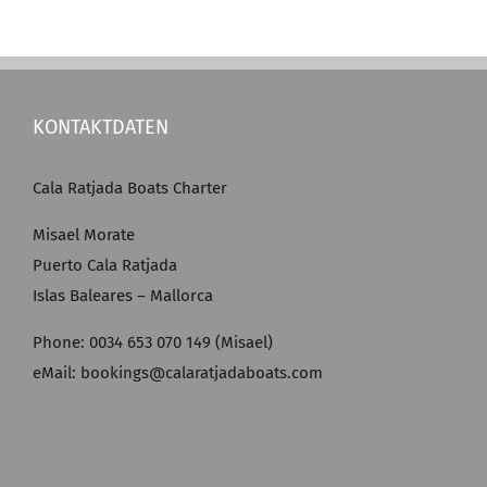
KONTAKTDATEN
Cala Ratjada Boats Charter
Misael Morate
Puerto Cala Ratjada
Islas Baleares – Mallorca
Phone: 0034 653 070 149 (Misael)
eMail: bookings@calaratjadaboats.com