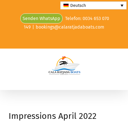
Skip
Deutsch
to
Senden WhatsApp
Telefon: 0034 653 070
content
149
|
bookings@calaratjadaboats.com
Impressions April 2022