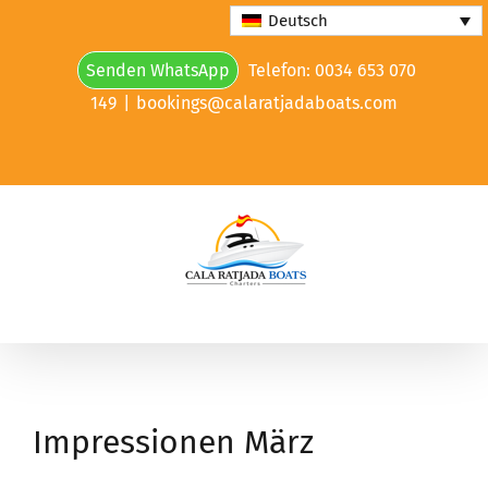
Skip
Deutsch
to
Senden WhatsApp
Telefon: 0034 653 070
content
149
|
bookings@calaratjadaboats.com
Impressionen März