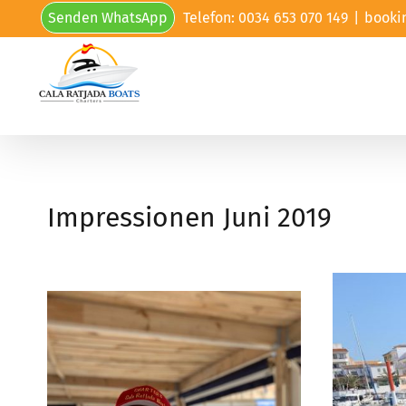
Skip
Senden WhatsApp
Telefon: 0034 653 070 149
|
booki
to
content
Impressionen Juni 2019