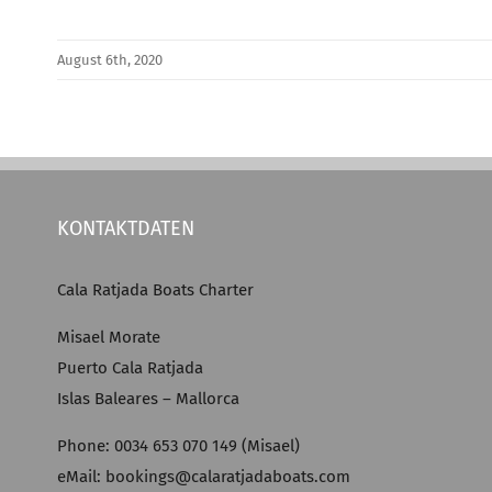
August 6th, 2020
KONTAKTDATEN
Cala Ratjada Boats Charter
Misael Morate
Puerto Cala Ratjada
Islas Baleares – Mallorca
Phone: 0034 653 070 149 (Misael)
eMail: bookings@calaratjadaboats.com