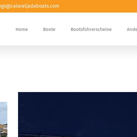
ngs@calaratjadaboats.com
Home
Boote
Bootsführerscheine
Ande