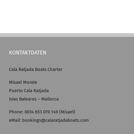
KONTAKTDATEN
Cala Ratjada Boats Charter
Misael Morate
Puerto Cala Ratjada
Islas Baleares – Mallorca
Phone: 0034 653 070 149 (Misael)
eMail: bookings@calaratjadaboats.com