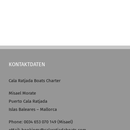
KONTAKTDATEN
Cala Ratjada Boats Charter
Misael Morate
Puerto Cala Ratjada
Islas Baleares – Mallorca
Phone: 0034 653 070 149 (Misael)