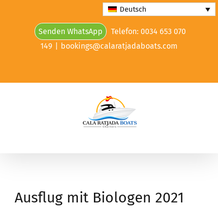
Skip
Deutsch
to
Senden WhatsApp
Telefon: 0034 653 070
content
149
|
bookings@calaratjadaboats.com
Ausflug mit Biologen 2021