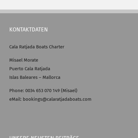
KONTAKTDATEN
Cala Ratjada Boats Charter
Misael Morate
Puerto Cala Ratjada
Islas Baleares – Mallorca
Phone: 0034 653 070 149 (Misael)
eMail: bookings@calaratjadaboats.com