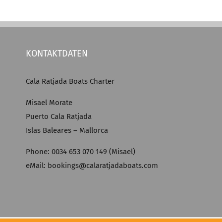
KONTAKTDATEN
Cala Ratjada Boats Charter
Misael Morate
Puerto Cala Ratjada
Islas Baleares – Mallorca
Phone: 0034 653 070 149 (Misael)
eMail: bookings@calaratjadaboats.com