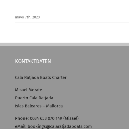
mayo 7th, 2020
KONTAKTDATEN
Cala Ratjada Boats Charter
Misael Morate
Puerto Cala Ratjada
Islas Baleares – Mallorca
Phone: 0034 653 070 149 (Misael)
eMail: bookings@calaratjadaboats.com