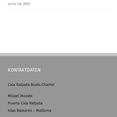
junio 1st, 2020
KONTAKTDATEN
Cala Ratjada Boats Charter
Misael Morate
Puerto Cala Ratjada
Islas Baleares – Mallorca