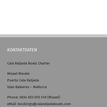
KONTAKTDATEN
Cala Ratjada Boats Charter
Misael Morate
Puerto Cala Ratjada
Islas Baleares – Mallorca
Phone: 0034 653 070 149 (Misael)
eMail: bookings@calaratjadaboats.com