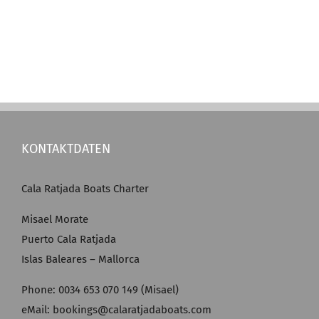
KONTAKTDATEN
Cala Ratjada Boats Charter
Misael Morate
Puerto Cala Ratjada
Islas Baleares – Mallorca
Phone: 0034 653 070 149 (Misael)
eMail: bookings@calaratjadaboats.com