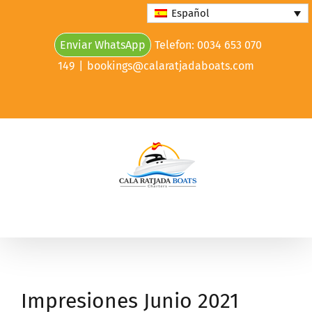
Skip
Español
to
Enviar WhatsApp
Telefon: 0034 653 070
content
149
|
bookings@calaratjadaboats.com
Impresiones Junio 2021